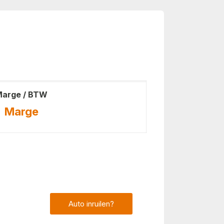
arge / BTW
Marge
Auto inruilen?