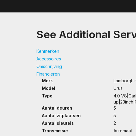
See Additional Ser
Kenmerken
Accessoires
Omschrijving
Financieren
Merk
Lamborghin
Model
Urus
Type
4.0 V8|Car
up|23inch
Aantal deuren
5
Aantal zitplaatsen
5
Aantal sleutels
2
Transmissie
Automaat