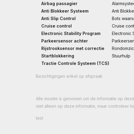
Airbag passagier
Alarmsyst
Anti Blokkeer Systeem
Anti Blokk
Anti Slip Control
Bots waar
Cruise control
Cruise con
Electronic Stability Program
Electronic 
Parkeersensor achter
Parkeerse
Rijstrooksensor met correctie
Rondomzic
Startblokkering
Stuurhulp
Tractie Controle Systeem (TCS)
Bezichtigingen enkel op afspraak
Alle moeite is genomen om de informatie op deze i
niet alleen op deze informatie, maar controleer
test