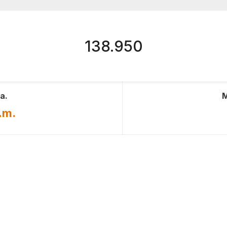
138.950
a.
M
.m.