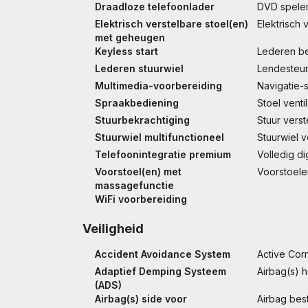
Draadloze telefoonlader
DVD spele
Elektrisch verstelbare stoel(en)
Elektrisch 
met geheugen
Keyless start
Lederen b
Lederen stuurwiel
Lendesteun
Multimedia-voorbereiding
Navigatie-
Spraakbediening
Stoel venti
Stuurbekrachtiging
Stuur verst
Stuurwiel multifunctioneel
Stuurwiel 
Telefoonintegratie premium
Volledig di
Voorstoel(en) met
Voorstoel
massagefunctie
WiFi voorbereiding
Veiligheid
Accident Avoidance System
Active Cor
Adaptief Demping Systeem
Airbag(s) 
(ADS)
Airbag(s) side voor
Airbag bes