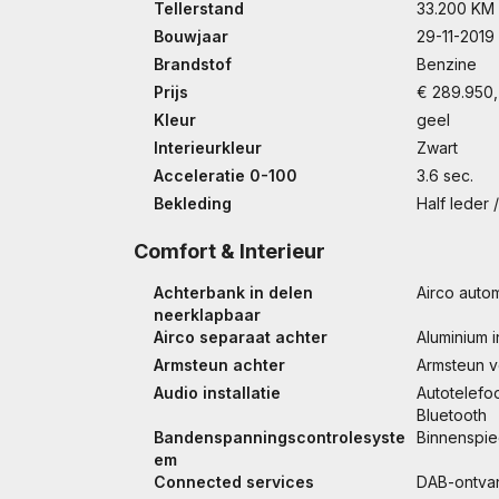
Tellerstand
33.200 KM
Bouwjaar
29-11-2019
Brandstof
Benzine
Prijs
€ 289.950,
Kleur
geel
Interieurkleur
Zwart
Acceleratie 0-100
3.6 sec.
Bekleding
Half leder 
Comfort & Interieur
Achterbank in delen
Airco auto
neerklapbaar
Airco separaat achter
Aluminium i
Armsteun achter
Armsteun 
Audio installatie
Autotelefo
Bluetooth
Bandenspanningscontrolesyste
Binnenspie
em
Connected services
DAB-ontva