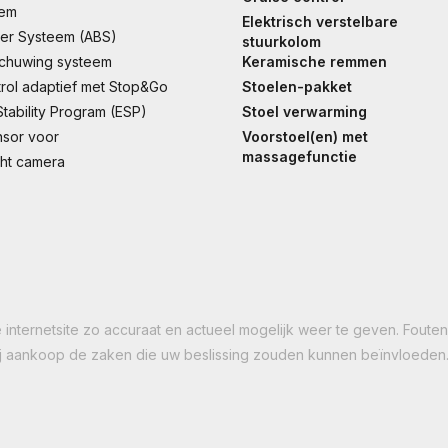
eem
Elektrisch verstelbare
eer Systeem (ABS)
stuurkolom
schuwing systeem
Keramische remmen
trol adaptief met Stop&Go
Stoelen-pakket
Stability Program (ESP)
Stoel verwarming
nsor voor
Voorstoel(en) met
massagefunctie
ht camera
nternetsite zo accuraat en actueel mogelijk weer te geven. Fouten z
 bij aankoop de zaken die uw beslissing zouden kunnen beïnvloeden