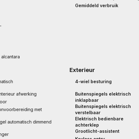
Gemiddeld verbruik
-
/ alcantara
Exterieur
matisch
4-wiel besturing
nterieur afwerking
Buitenspiegels elektrisch
inklapbaar
voor
Buitenspiegels elektrisch
onvoorbereiding met
verstelbaar
Elektrisch bedienbare
gel automatisch dimmend
achterklep
Grootlicht-assistent
nger
Keyless entry