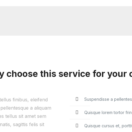
 choose this service for your 
ellus finibus, eleifend
Suspendisse a pellentesq
 pellentesque a aliquam
Quisque lorem tortor frin
es tellus sit amet sem
s, sagittis felis sit
Quisque cursus et, porttit