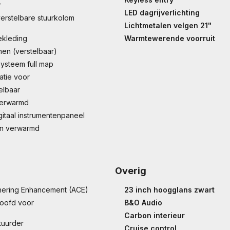
r
LED dagrijverlichting
verstelbare stuurkolom
Lichtmetalen velgen 21"
ekleding
Warmtewerende voorruit
en (verstelbaar)
systeem full map
latie voor
elbaar
verwarmd
gitaal instrumentenpaneel
en verwarmd
Overig
nering Enhancement (ACE)
23 inch hoogglans zwart
hoofd voor
B&O Audio
Carbon interieur
tuurder
Cruise control