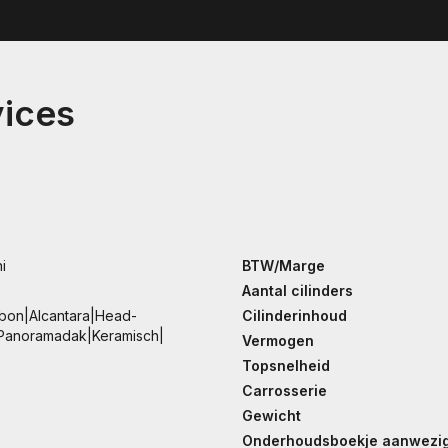
vices
i
BTW/Marge
Aantal cilinders
bon|Alcantara|Head-
Cilinderinhoud
|Panoramadak|Keramisch|
Vermogen
Topsnelheid
Carrosserie
Gewicht
Onderhoudsboekje aanwezi