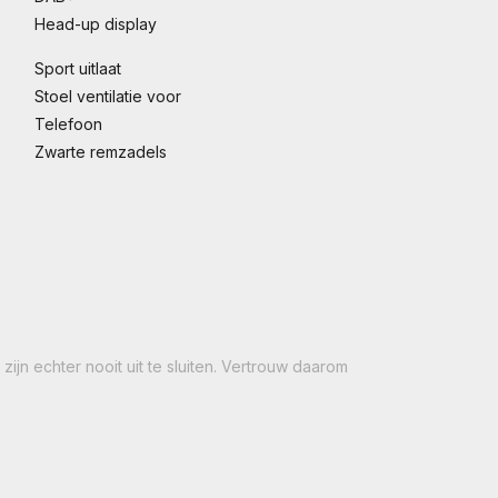
Head-up display
Sport uitlaat
Stoel ventilatie voor
Telefoon
Zwarte remzadels
ijn echter nooit uit te sluiten. Vertrouw daarom
.