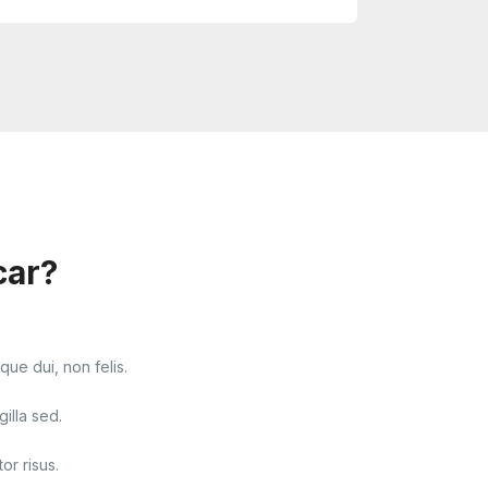
car?
ue dui, non felis.
gilla sed.
or risus.