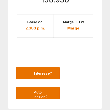
Lease v.a.
Marge / BTW
2.383 p.m.
Marge
Interesse?
Auto
inruilen?