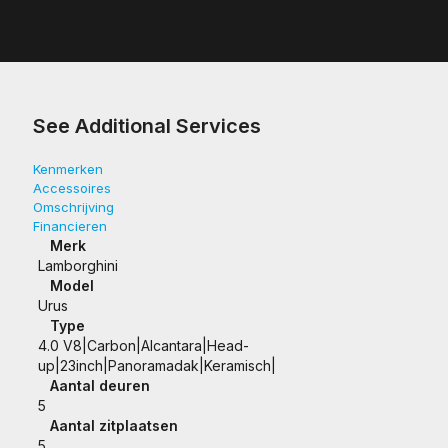
See Additional Services
Kenmerken
Accessoires
Omschrijving
Financieren
Merk
Lamborghini
Model
Urus
Type
4.0 V8|Carbon|Alcantara|Head-
up|23inch|Panoramadak|Keramisch|
Aantal deuren
5
Aantal zitplaatsen
5