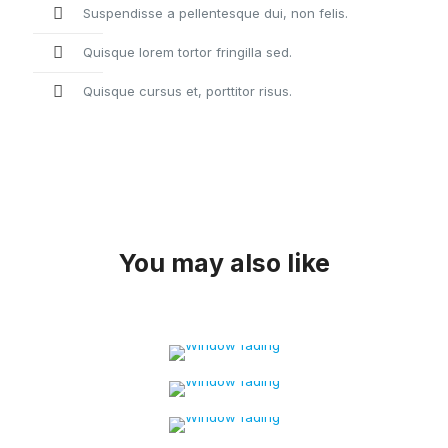
Suspendisse a pellentesque dui, non felis.
Quisque lorem tortor fringilla sed.
Quisque cursus et, porttitor risus.
FROM $99.00
You may also like
Ceramic
FROM $299.00
protection
Color change
FROM $80.00
with foil
Non-invasive
window tinting