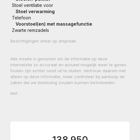
Stoel ventilatie voor
Stoel verwarming
Telefoon
Voorstoel(en) met massagefunctie
Zwarte remzadels
Bezichtigingen enkel op afspraak
Alle moeite is genomen om de informatie op deze
internetsite zo accuraat en actueel mogelijk weer te geven.
Fouten zijn echter nooit uit te sluiten. Vertrouw daarom niet
alleen op deze informatie, maar controleer bij aankoop de
zaken die uw beslissing zouden kunnen beïnvloeden.
test
138.950