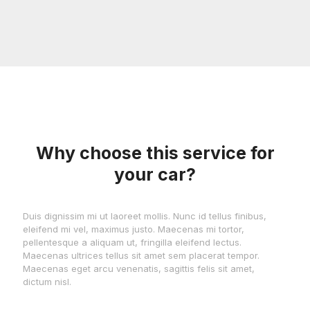
Why choose this service for
your car?
Duis dignissim mi ut laoreet mollis. Nunc id tellus finibus,
eleifend mi vel, maximus justo. Maecenas mi tortor,
pellentesque a aliquam ut, fringilla eleifend lectus.
Maecenas ultrices tellus sit amet sem placerat tempor.
Maecenas eget arcu venenatis, sagittis felis sit amet,
dictum nisl.